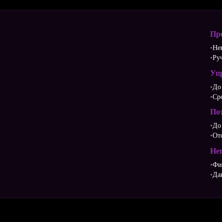
Пр
Не
Ру
Уп
До
Ср
По
До
От
Не
Фи
Да