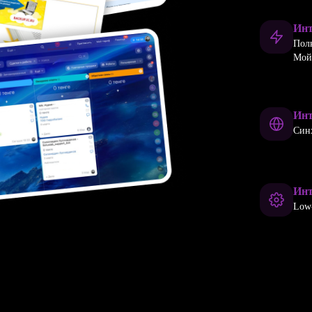
Инт
Пол
Мой
Инт
Синх
Инт
Low