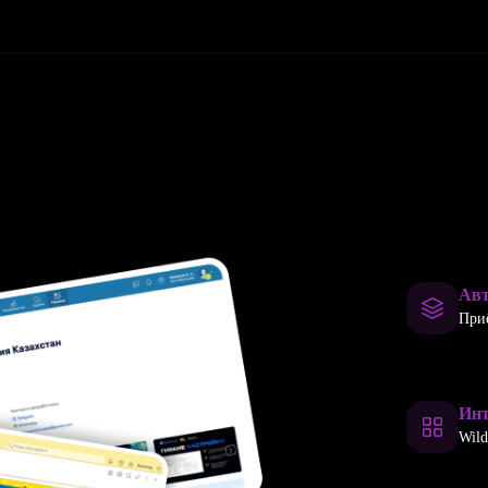
Авт
Приё
Инт
Wild